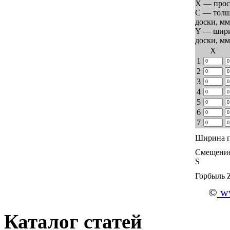
X — прос
C — тол
доски, мм
Y — шир
доски, мм
Х
1
2
3
4
5
6
7
Ширина п
Смещение
S
Горбыль 
©
ww
Каталог статей