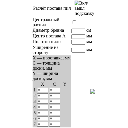
Расчёт постава пил
Центральный
распил
Диаметр бревна
см
Центр постава A
мм
Полотно пилы
мм
Уширение на
мм
сторону
X — проставка, мм
C — толщина
доски, мм
Y — ширина
доски, мм
Х
C
Y
1
2
3
4
5
6
7