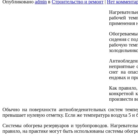
Опубликовано
admin
в
Строительство и ремонт
|
Нет коммента
Нагревательн
рабочей темп
применения н
Обогреваемы
сидения с по
рабочую темп
холодильнико
Антиобледени
неприятные с
снег на опас
ендовах и пр
Как правило,
конкретной к
произвести в
Обычно на поверхности антиобледенительных систем темпера
превышает нулевую отметку. Если же температура воздуха 5 и б
Системы обогрева резервуаров и трубопроводов. Нагревател
правило, на практике могут быть использованы системы обогре