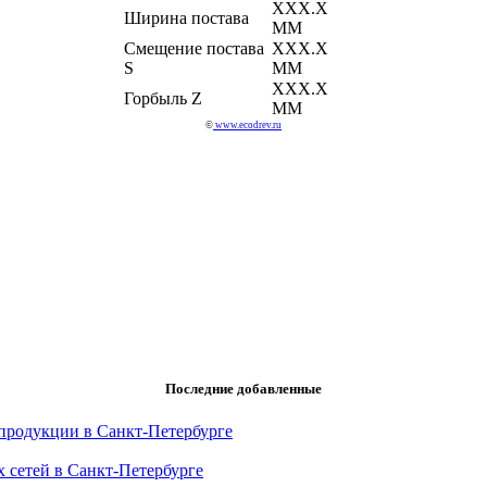
ХХХ.Х
Ширина постава
ММ
Смещение постава
ХХХ.Х
S
ММ
ХХХ.Х
Горбыль Z
ММ
©
www.ecodrev.ru
Последние добавленные
продукции в Санкт-Петербурге
 сетей в Санкт-Петербурге