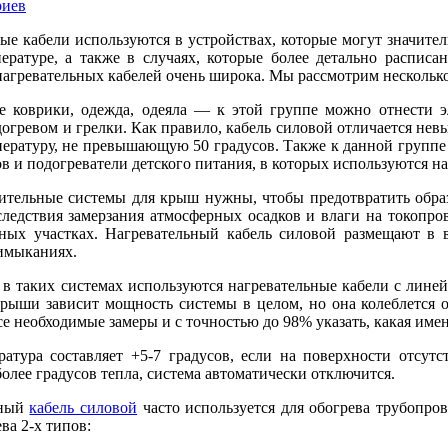
риев
ые кабели используются в устройствах, которые могут значите
ературе, а также в случаях, которые более детально распис
агревательных кабелей очень широка. Мы рассмотрим несколько
е коврики, одежда, одеяла — к этой группе можно отнести э
догревом и грелки. Как правило, кабель силовой отличается нев
ературу, не превышающую 50 градусов. Также к данной группе
в и подогреватели детского питания, в которых используются на
тельные системы для крыш нужны, чтобы предотвратить образо
ледствия замерзания атмосферных осадков и влаги на токопро
ных участках. Нагревательный кабель силовой размещают в во
имыканиях.
 в таких системах используются нагревательные кабели с лине
рыши зависит мощность системы в целом, но она колеблется 
се необходимые замеры и с точностью до 98% указать, какая им
тура составляет +5-7 градусов, если на поверхности отсутст
олее градусов тепла, система автоматически отключится.
ьный
кабель силовой
часто используется для обогрева трубопро
ва 2-х типов: