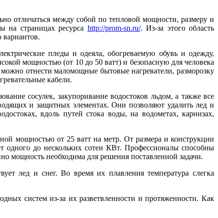
льно отличаться между собой по тепловой мощности, размеру и
аны на страницах ресурса
http://prom-sn.ru/
. Из-за этого область
 вариантов.
лектрические пледы и одеяла, обогреваемую обувь и одежду,
ысокой мощностью (от 10 до 50 ватт) и безопасную для человека
 можно отнести маломощные бытовые нагреватели, разморозку
гревательные кабели.
вание сосулек, закупоривание водостоков льдом, а также все
водящих и защитных элементах. Они позволяют удалить лед и
достоках, вдоль путей стока воды, на водометах, карнизах,
йной мощностью от 25 ватт на метр. От размера и конструкции
от одного до нескольких сотен КВт. Профессионалы способны
енно мощность необходима для решения поставленной задачи.
вует лед и снег. Во время их плавления температура слегка
водных систем из-за их разветвленности и протяженности. Как