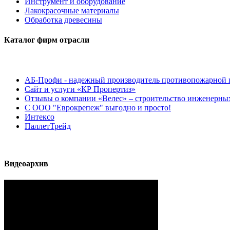
Инструмент и оборудование
Лакокрасочные материалы
Обработка древесины
Каталог фирм отрасли
АБ-Профи - надежный производитель противопожарной 
Сайт и услуги «КР Пропертиз»
Отзывы о компании «Велес» – строительство инженерных
С ООО "Еврокрепеж" выгодно и просто!
Интексо
ПаллетТрейд
Видеоархив