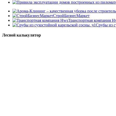
СтройБизнесМаркет
Транспортная компания H
Срубы из с
Лесной калькулятор