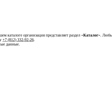
ашем каталоге организация представляет раздел «
Каталог
». Любы
ну
+7 (812) 332-92-26
.
ные данные.