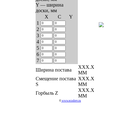
Y — ширина
доски, мм
Х
C
Y
1
2
3
4
5
6
7
ХХХ.Х
Ширина постава
ММ
Смещение постава
ХХХ.Х
S
ММ
ХХХ.Х
Горбыль Z
ММ
©
www.ecodrev.ru