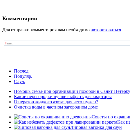
Комментарии
Для отправки комментария вам необходимо
авторизоваться
.
Послед.
Популяр.
Случ.
Помощь семье при организации похорон в Санкт-Петербу
Какие перегородки лучше выбрать для квартиры
Генератор жидкого азота: для чего нужен?
Очистка воды в частном загородном доме
Советы по окраши
Как и
Липовая вагонка для саун