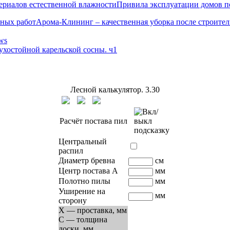
Привила эксплуатации домов п
Арома-Клининг – качественная уборка после строите
ws
ухостойной карельской сосны. ч1
Лесной калькулятор.
3.30
Расчёт постава пил
Центральный
распил
Диаметр бревна
см
Центр постава A
мм
Полотно пилы
мм
Уширение на
мм
сторону
X — проставка, мм
C — толщина
доски, мм