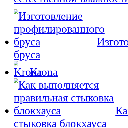
Изгот
бруса
Krona
Ка
стыковка блокхауса