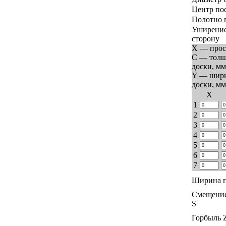
Центр по
Полотно 
Уширение
сторону
X — прос
C — тол
доски, мм
Y — шир
доски, мм
Х
1
2
3
4
5
6
7
Ширина п
Смещение
S
Горбыль 