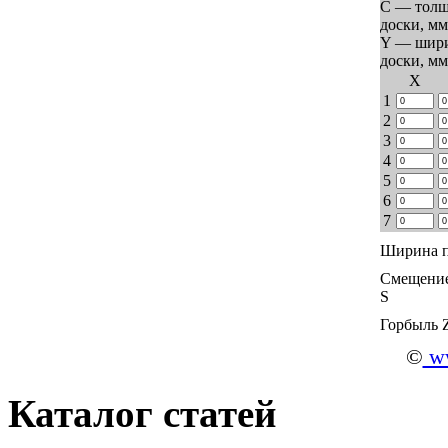
C — тол
доски, мм
Y — шир
доски, мм
Х
1
2
3
4
5
6
7
Ширина п
Смещение
S
Горбыль 
©
ww
Каталог статей