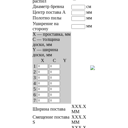
распил
Диаметр бревна
см
Центр постава A
мм
Полотно пилы
мм
Уширение на
мм
сторону
X — проставка, мм
C — толщина
доски, мм
Y — ширина
доски, мм
Х
C
Y
1
2
3
4
5
6
7
ХХХ.Х
Ширина постава
ММ
Смещение постава
ХХХ.Х
S
ММ
ХХХ.Х