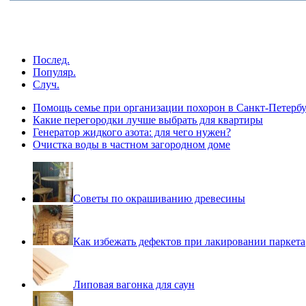
Послед.
Популяр.
Случ.
Помощь семье при организации похорон в Санкт-Петербу
Какие перегородки лучше выбрать для квартиры
Генератор жидкого азота: для чего нужен?
Очистка воды в частном загородном доме
Советы по окрашиванию древесины
Как избежать дефектов при лакировании паркета
Липовая вагонка для саун