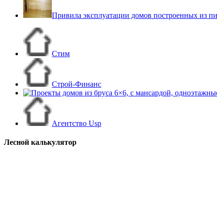
Привила эксплуатации домов построенных из пи
Стим
Строй-Финанс
Агентство Usp
Лесной калькулятор