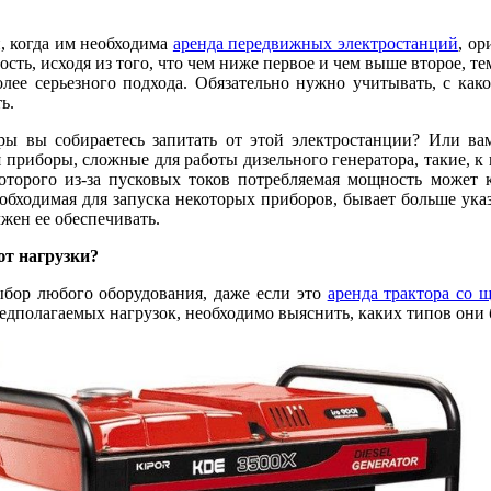
, когда им необходима
аренда передвижных электростанций
, о
сть, исходя из того, что чем ниже первое и чем выше второе, те
лее серьезного подхода. Обязательно нужно учитывать, с како
ь.
ры вы собираетесь запитать от этой электростанции? Или ва
 приборы, сложные для работы дизельного генератора, такие, к 
оторого из-за пусковых токов потребляемая мощность может к
обходимая для запуска некоторых приборов, бывает больше ука
лжен ее обеспечивать.
т нагрузки?
ыбор любого оборудования, даже если это
аренда трактора со 
редполагаемых нагрузок, необходимо выяснить, каких типов они