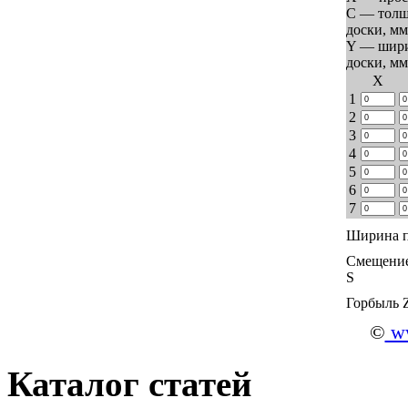
C — тол
доски, мм
Y — шир
доски, мм
Х
1
2
3
4
5
6
7
Ширина п
Смещение
S
Горбыль 
©
ww
Каталог статей