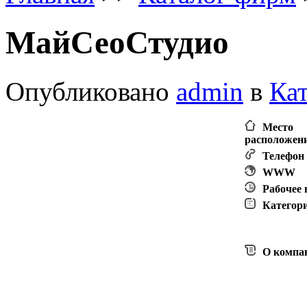
МайСеоСтудио
Опубликовано
admin
в
Ка
Место
расположен
Телефон
WWW
Рабочее
Категор
О компа