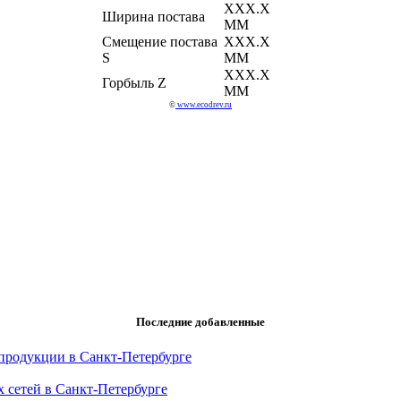
ХХХ.Х
Ширина постава
ММ
Смещение постава
ХХХ.Х
S
ММ
ХХХ.Х
Горбыль Z
ММ
©
www.ecodrev.ru
Последние добавленные
продукции в Санкт-Петербурге
 сетей в Санкт-Петербурге