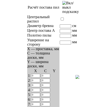
Расчёт постава пил
Центральный
распил
Диаметр бревна
см
Центр постава A
мм
Полотно пилы
мм
Уширение на
мм
сторону
X — проставка, мм
C — толщина
доски, мм
Y — ширина
доски, мм
Х
C
Y
1
2
3
4
5
6
7