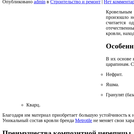
Опубликовано
admin
в
Строительство и ремонт
|
Нет коммента
Кровельным 
произошло не
считается о
отечественны
кровли, наход
Особенн
В их основе 
царапинам. С
Нефрит.
Яшма.
Гранулят (ба
Кварц.
Благодаря им материал приобретает большую устойчивость к 
Уникальный состав кровли бренда
Metrotile
не меняет свои хар
Преимущества композитной черепицы