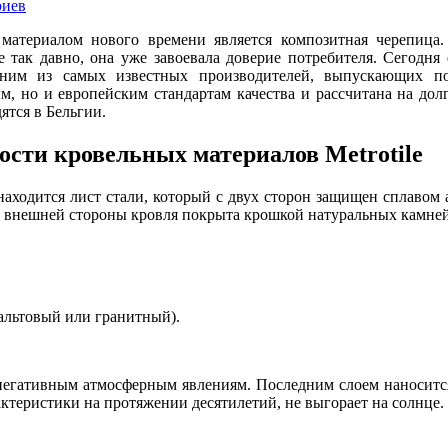
риев
материалом нового времени является композитная черепица.
 так давно, она уже завоевала доверие потребителя. Сегодня 
дним из самых известных производителей, выпускающих п
м, но и европейским стандартам качества и рассчитана на до
ятся в Бельгии.
ости кровельных материалов Metrotile
находится лист стали, который с двух сторон защищен сплавом
 внешней стороны кровля покрыта крошкой натуральных камней.
зальтовый или гранитный).
негативным атмосферным явлениям. Последним слоем наносится
актеристики на протяжении десятилетий, не выгорает на солнце.