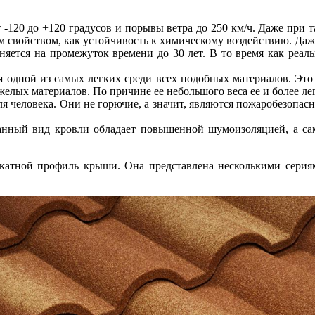
т -120 до +120 градусов и порывы ветра до 250 км/ч. Даже при
им свойством, как устойчивость к химическому воздействию. Да
няется на промежуток времени до 30 лет. В то время как реа
ся одной из самых легких среди всех подобных материалов. Э
елых материалов. По причине ее небольшого веса ее и более ле
ля человека. Они не горючие, а значит, являются пожаробезопас
анный вид кровли обладает повышенной шумоизоляцией, а са
скатной профиль крыши. Она представлена несколькими сери