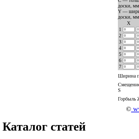
C — тол
доски, мм
Y — шир
доски, мм
Х
1
2
3
4
5
6
7
Ширина п
Смещение
S
Горбыль 
©
ww
Каталог статей