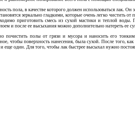
сть пола, в качестве которого должен использоваться лак. Он з
новятся зеркально гладкими, которые очень легко чистить от п
бходимо приготовить смесь из сухой мастики и теплой воды. 
слоем и после ее высыхания можно дополнительно натереть ее су
но почистить полы от грязи и мусора и наносить его тонким 
ное, чтобы поверхность нанесения, была сухой. После того, ка
а и еще один. Для того, чтобы лак быстрее высыхал нужно посто