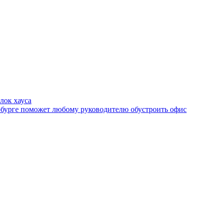
лок хауса
рбурге поможет любому руководителю обустроить офис