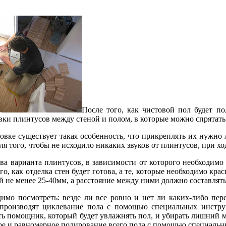
После того, как чистовой пол будет п
вки плинтусов между стеной и полом, в которые можно спрятать
овке существует такая особенность, что прикреплять их нужно 
я того, чтобы не исходило никаких звуков от плинтусов, при хо
ва варианта плинтусов, в зависимости от которого необходимо 
о, как отделка стен будет готова, а те, которые необходимо крас
 не менее 25-40мм, а расстояние между ними должно составлят
димо посмотреть: везде ли все ровно и нет ли каких-либо пе
 производят циклевание пола с помощью специальных инстру
ть помощник, который будет увлажнять пол, и убирать лишний м
ное и равномерное полирование всего пола с помощью специаль