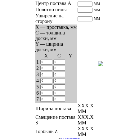
Центр постава A
мм
Полотно пилы
мм
Уширение на
мм
сторону
X — проставка, мм
C — толщина
доски, мм
Y — ширина
доски, мм
Х
C
Y
1
2
3
4
5
6
7
ХХХ.Х
Ширина постава
ММ
Смещение постава
ХХХ.Х
S
ММ
ХХХ.Х
Горбыль Z
ММ