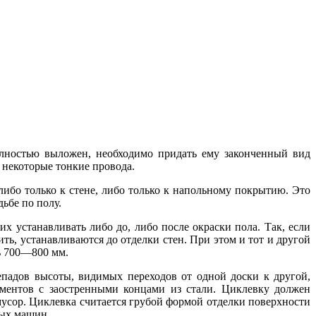
олностью выложен, необходимо придать ему законченный вид
 некоторые тонкие провода.
либо только к стене, либо только к напольному покрытию. Это
дьбе по полу.
их устанавливать либо до, либо после окраски пола. Так, если
ить, устанавливаются до отделки стен. При этом и тот и другой
ь 700—800 мм.
репадов высоты, видимых переходов от одной доски к другой,
ментов с заостренными концами из стали. Циклевку должен
усор. Циклевка считается грубой формой отделки поверхности
ных машин.