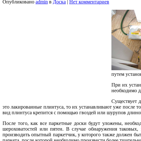
Опубликовано
admin
в
Доска
|
Нет комментариев
путем устано
При их устан
необходимо дл
Существует д
это лакированные плинтуса, то их устанавливают уже после тог
вид плинтуса крепится с помощью гвоздей или шурупов длиной
После того, как все паркетные доски будут уложены, необхо
шероховатостей или пятен. В случае обнаружения таковых,
производить опытный паркетчик, у которого также должен бы
паркета, после которой необходимо произвести более тщатель