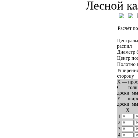
Лесной ка
Расчёт по
Централь
распил
Диаметр 
Центр по
Полотно 
Уширение
сторону
X — прос
C — тол
доски, мм
Y — шир
доски, мм
Х
1
2
3
4