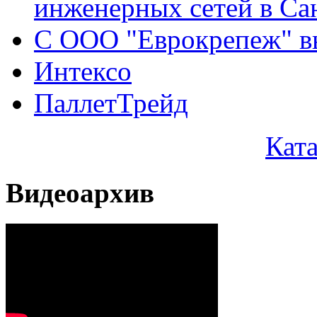
инженерных сетей в Са
С ООО "Еврокрепеж" вы
Интексо
ПаллетТрейд
Кат
Видеоархив