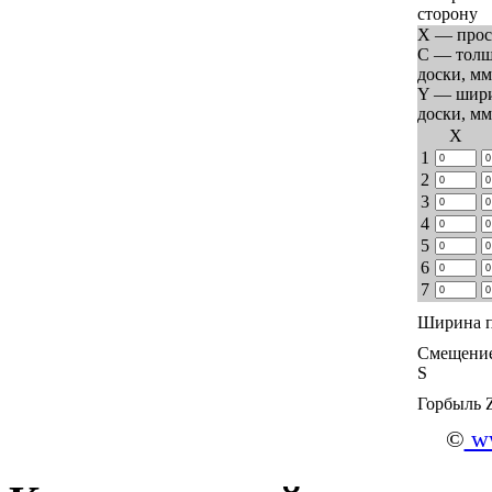
сторону
X — прос
C — тол
доски, мм
Y — шир
доски, мм
Х
1
2
3
4
5
6
7
Ширина п
Смещение
S
Горбыль 
©
ww