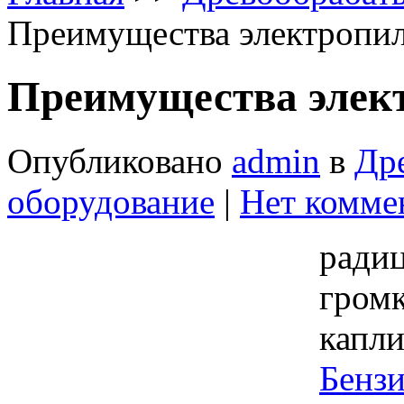
Преимущества электропи
Преимущества элек
Опубликовано
admin
в
Др
оборудование
|
Нет комме
радиц
гром
кап
Бен