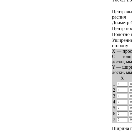
Централь
распил
Диаметр 
Центр по
Полотно 
Уширение
сторону
X — прос
C — тол
доски, мм
Y — шир
доски, мм
Х
1
2
3
4
5
6
7
Ширина п