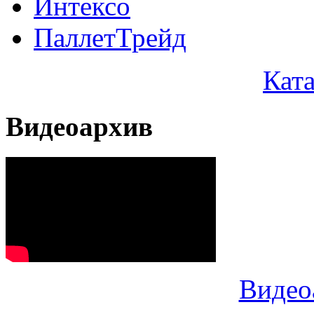
Интексо
ПаллетТрейд
Кат
Видеоархив
Видео