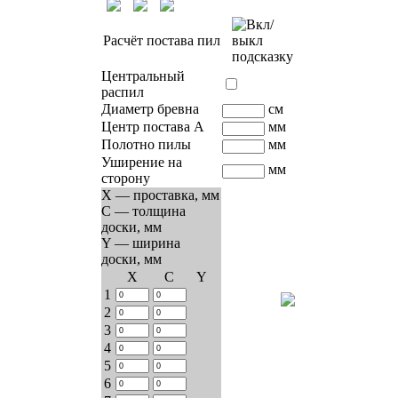
Расчёт постава пил
Центральный
распил
Диаметр бревна
см
Центр постава A
мм
Полотно пилы
мм
Уширение на
мм
сторону
X — проставка, мм
C — толщина
доски, мм
Y — ширина
доски, мм
Х
C
Y
1
2
3
4
5
6