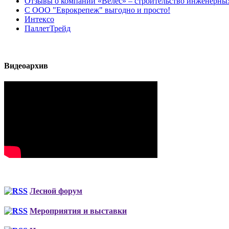
Отзывы о компании «Велес» – строительство инженерных
С ООО "Еврокрепеж" выгодно и просто!
Интексо
ПаллетТрейд
Видеоархив
Лесной форум
Мероприятия и выставки