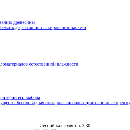
ванию древесины
збежать дефектов при лакировании паркета
ломатериалов естественной влажности
критерии его выбора
Беспроводная пожарная сигнализация: основные преим
Лесной калькулятор.
3.30