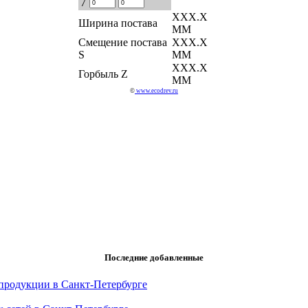
7
ХХХ.Х
Ширина постава
ММ
Смещение постава
ХХХ.Х
S
ММ
ХХХ.Х
Горбыль Z
ММ
©
www.ecodrev.ru
Последние добавленные
продукции в Санкт-Петербурге