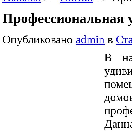
Профессиональная 
Опубликовано
admin
в
Ст
В н
удив
поме
до
про
Данн