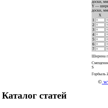
доски, мм
Y — шир
доски, мм
Х
1
2
3
4
5
6
7
Ширина п
Смещение
S
Горбыль 
©
ww
Каталог статей