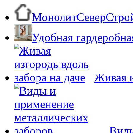
МонолитСеверСтро
Удобная гардеробна
Живая и
Виды