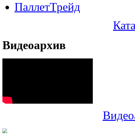
ПаллетТрейд
Кат
Видеоархив
Видео