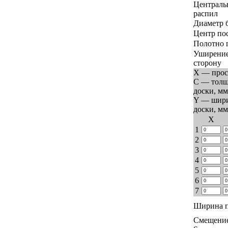
Централь
распил
Диаметр 
Центр по
Полотно 
Уширение
сторону
X — прос
C — тол
доски, мм
Y — шир
доски, мм
Х
1
2
3
4
5
6
7
Ширина п
Смещение