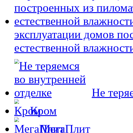
эксплуатации домов по
естественной влажност
Не теря
Кром
МегаПлит