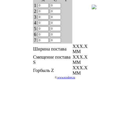
1
2
3
4
5
6
7
ХХХ.Х
Ширина постава
ММ
Смещение постава
ХХХ.Х
S
ММ
ХХХ.Х
Горбыль Z
ММ
©
www.ecodrev.ru