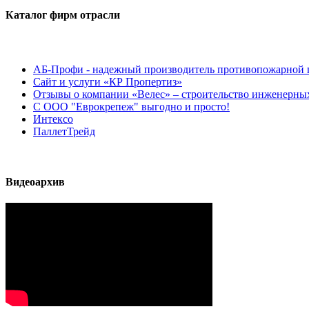
Каталог фирм отрасли
АБ-Профи - надежный производитель противопожарной 
Сайт и услуги «КР Пропертиз»
Отзывы о компании «Велес» – строительство инженерных
С ООО "Еврокрепеж" выгодно и просто!
Интексо
ПаллетТрейд
Видеоархив