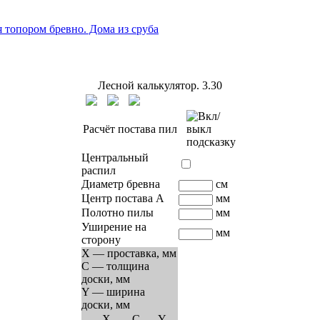
я топором бревно. Дома из сруба
Лесной калькулятор.
3.30
Расчёт постава пил
Центральный
распил
Диаметр бревна
см
Центр постава A
мм
Полотно пилы
мм
Уширение на
мм
сторону
X — проставка, мм
C — толщина
доски, мм
Y — ширина
доски, мм
Х
C
Y