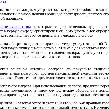
риев
ка является мощным устройством, которое способно выполнят
сальности, прибор получил большую популярность, поэтому его 
ной площадке.
ловые пушки цены
на которые сегодня не велики, представле
ет в первую очередь ориентироваться на мощность. Чтоб опред
 котором планируется ее применять умножить в сто раз.
, на обогрев каждого квадратного метра уходит около 100 В
ь тепловую пушку с мощностью в 20 кВт, а для маленькой комна
точно рассчитать мощность тепловентилятора, нужно учесть ра
 играет количество проемов и высота потолков.
жен основной источник обогрева, то покупайте стацион
льнее, а еще позволяют достичь максимальной экономии ресу
богрева. Главными их преимуществами являются легкость в экс
непрямого нагрева. При использовании первого, продукты горен
илых помещениях. В ином случае, нужно обустраивать допол
этой причине, устройство хорошо подходит для жилых помещени
дениям. А залогом этого является ни что иное, как прочный кор
ат, если корпус нагреется до предельной температуры. Не мене