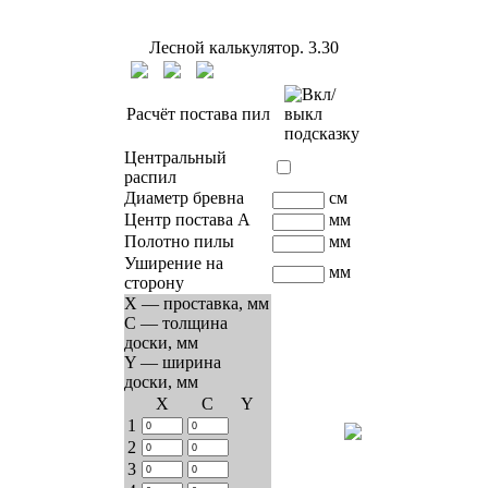
Лесной калькулятор.
3.30
Расчёт постава пил
Центральный
распил
Диаметр бревна
см
Центр постава A
мм
Полотно пилы
мм
Уширение на
мм
сторону
X — проставка, мм
C — толщина
доски, мм
Y — ширина
доски, мм
Х
C
Y
1
2
3