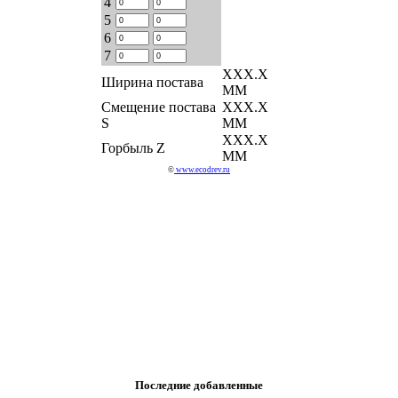
4
5
6
7
ХХХ.Х
Ширина постава
ММ
Смещение постава
ХХХ.Х
S
ММ
ХХХ.Х
Горбыль Z
ММ
©
www.ecodrev.ru
Последние добавленные