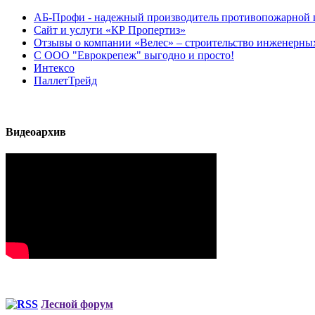
АБ-Профи - надежный производитель противопожарной 
Сайт и услуги «КР Пропертиз»
Отзывы о компании «Велес» – строительство инженерных
С ООО "Еврокрепеж" выгодно и просто!
Интексо
ПаллетТрейд
Видеоархив
Лесной форум