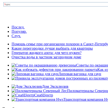
Послед.
Популяр.
Случ.
Помощь семье при организации похорон в Санкт-Петербу
Какие перегородки лучше выбрать для квартиры
Генератор жидкого азота: для чего нужен?
Очистка воды в частном загородном доме
Советы по окраши
Как и
Липовая вагонка для саун
Дом Эксклюзив
Пиломатериалы Северн
СнабЦентр
Транспортная компания H