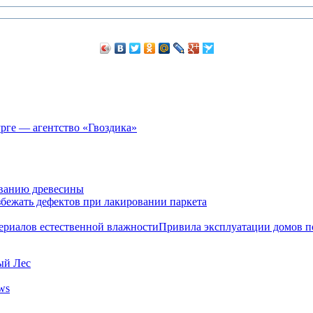
рге — агентство «Гвоздика»
ванию древесины
збежать дефектов при лакировании паркета
Привила эксплуатации домов п
ый Лес
ws