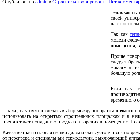
Опубликовано
admin
в
Строительство и ремонт
|
Нет коммента
Тепловая пуш
своей универ
на строитель
Так как
теп
модели следу
помещения, в
Проще говоря
следует брат
максимально 
большую роль
Если вам ну
производите
временного о
Так же, вам нужно сделать выбор между аппаратом прямого и 
использовать на открытых строительных площадках и в неж
препятствует попаданию продуктов горения в помещение. По 
Качественная тепловая пушка должна быть устойчива к повреж
от перегрева и специальный термодатчик, выключающий аппар