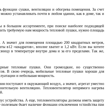
ь функции сушки, вентиляции и обогрева помещения. За счет
можно устанавливать почти в любом здании, как в доме, так и
ны в большом ассортименте, при поиске наиболее подходящей
елить требуемую нам мощность тепловой пушки, нужно площадь
т. А значит для помещения площадью 200 квадратных метров,
ты в12 «квадратов», вполне хватит и 1,2 кВт. Если вы хотите
зницу в температуре внутри дома и за его пределами. Так же,
арные тепловые пушки. Они громоздкие, но существенно
рсов. В свою очередь, мобильные тепловые пушки хороши для
плуатации и небольшая мощность.
ия поступают в окружающий воздух, а значит, агрегат уместно
нительную вентиляцию. Тепловентилятор непрямого нагрева
й.
пус устройства. А еще, тепловентиляторы должны иметь защиту
е полезным будет наличие функции отключения устройства при