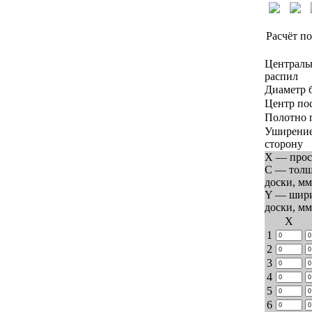
Расчёт по
Централь
распил
Диаметр 
Центр по
Полотно 
Уширение
сторону
X — прос
C — тол
доски, мм
Y — шир
доски, мм
Х
1
2
3
4
5
6