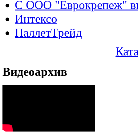
С ООО "Еврокрепеж" вы
Интексо
ПаллетТрейд
Кат
Видеоархив