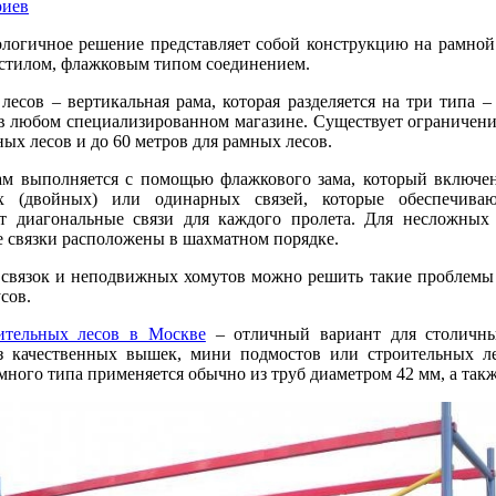
риев
логичное решение представляет собой конструкцию на рамной 
стилом, флажковым типом соединением.
лесов – вертикальная рама, которая разделяется на три типа –
в любом специализированном магазине. Существует ограничение
ных лесов и до 60 метров для рамных лесов.
ам выполняется с помощью флажкового зама, который включе
х (двойных) или одинарных связей, которые обеспечива
ет диагональные связи для каждого пролета. Для несложны
 связки расположены в шахматном порядке.
вязок и неподвижных хомутов можно решить такие проблемы ст
сов.
ительных лесов в Москве
– отличный вариант для столичных
з качественных вышек, мини подмостов или строительных лес
много типа применяется обычно из труб диаметром 42 мм, а так