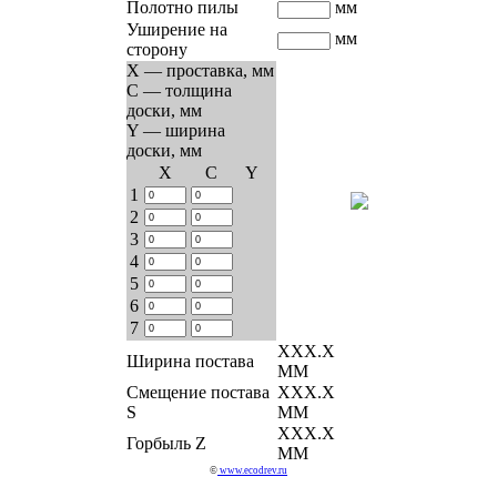
Полотно пилы
мм
Уширение на
мм
сторону
X — проставка, мм
C — толщина
доски, мм
Y — ширина
доски, мм
Х
C
Y
1
2
3
4
5
6
7
ХХХ.Х
Ширина постава
ММ
Смещение постава
ХХХ.Х
S
ММ
ХХХ.Х
Горбыль Z
ММ
©
www.ecodrev.ru