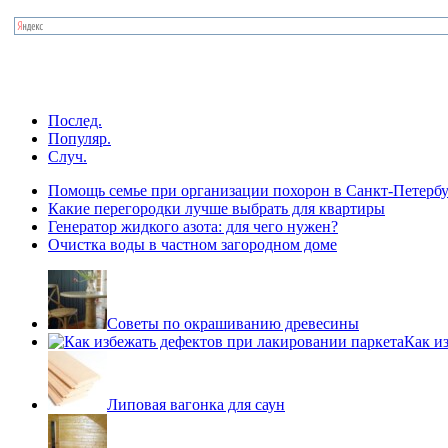
Послед.
Популяр.
Случ.
Помощь семье при организации похорон в Санкт-Петербу
Какие перегородки лучше выбрать для квартиры
Генератор жидкого азота: для чего нужен?
Очистка воды в частном загородном доме
Советы по окрашиванию древесины
Как и
Липовая вагонка для саун