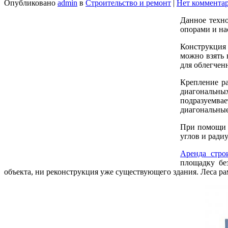
Опубликовано
admin
в
Строительство и ремонт
|
Нет коммента
Данное техно
опорами и на
Конструкция 
можно взять 
для облегчен
Крепление р
диагональны
подразуемва
диагональные
При помощи с
углов и радиу
Аренда стро
площадку бе
объекта, ни реконструкция уже существующего здания. Леса ра