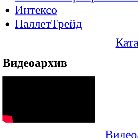
Интексо
ПаллетТрейд
Кат
Видеоархив
Видео