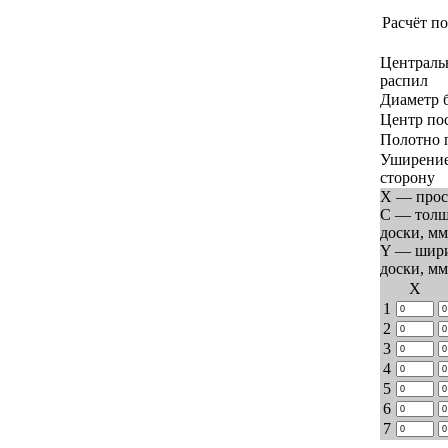
Расчёт по
Централь
распил
Диаметр 
Центр по
Полотно 
Уширение
сторону
X — прос
C — тол
доски, мм
Y — шир
доски, мм
Х
1
2
3
4
5
6
7