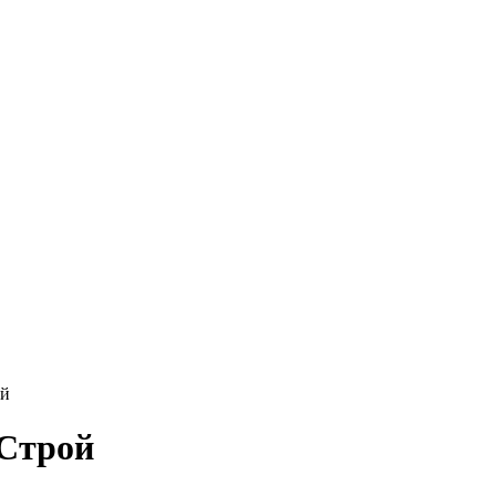
ой
 Строй