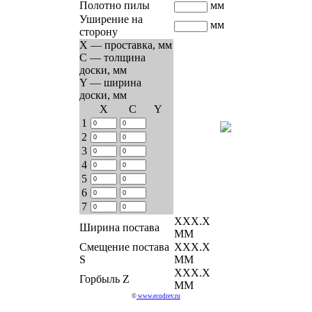
Полотно пилы
мм
Уширение на
мм
сторону
X — проставка, мм
C — толщина
доски, мм
Y — ширина
доски, мм
Х
C
Y
1
2
3
4
5
6
7
ХХХ.Х
Ширина постава
ММ
Смещение постава
ХХХ.Х
S
ММ
ХХХ.Х
Горбыль Z
ММ
©
www.ecodrev.ru