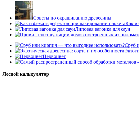
Советы по окрашиванию древесины
Как и
Липовая вагонка для саун
Сруб 
Экзоти
Первоцвет
Лесной калькулятор