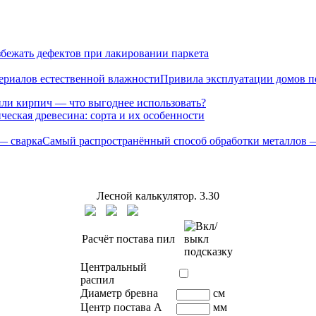
збежать дефектов при лакировании паркета
Привила эксплуатации домов п
или кирпич — что выгоднее использовать?
ческая древесина: сорта и их особенности
Самый распространённый способ обработки металлов 
Лесной калькулятор.
3.30
Расчёт постава пил
Центральный
распил
Диаметр бревна
см
Центр постава A
мм