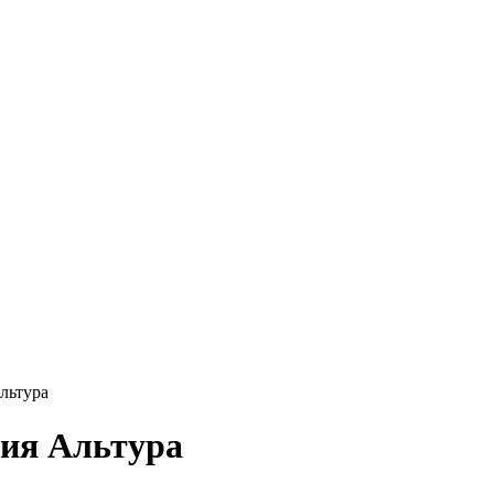
льтура
ния Альтура