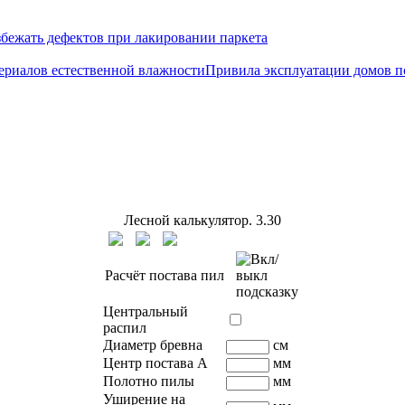
збежать дефектов при лакировании паркета
Привила эксплуатации домов п
Лесной калькулятор.
3.30
Расчёт постава пил
Центральный
распил
Диаметр бревна
см
Центр постава A
мм
Полотно пилы
мм
Уширение на