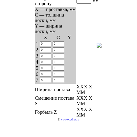
мм
сторону
X — проставка, мм
C — толщина
доски, мм
Y — ширина
доски, мм
Х
C
Y
1
2
3
4
5
6
7
ХХХ.Х
Ширина постава
ММ
Смещение постава
ХХХ.Х
S
ММ
ХХХ.Х
Горбыль Z
ММ
©
www.ecodrev.ru