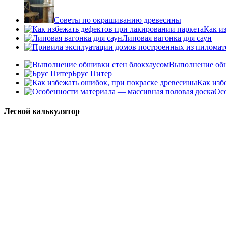
Советы по окрашиванию древесины
Как и
Липовая вагонка для саун
Выполнение обш
Брус Питер
Как изб
Ос
Лесной калькулятор