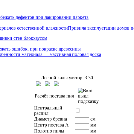
збежать дефектов при лакировании паркета
Привила эксплуатации домов п
ивки стен блокхаусом
ежать ошибок, при покраске древесины
обенности материала — массивная половая доска
Лесной калькулятор.
3.30
Расчёт постава пил
Центральный
распил
Диаметр бревна
см
Центр постава A
мм
Полотно пилы
мм