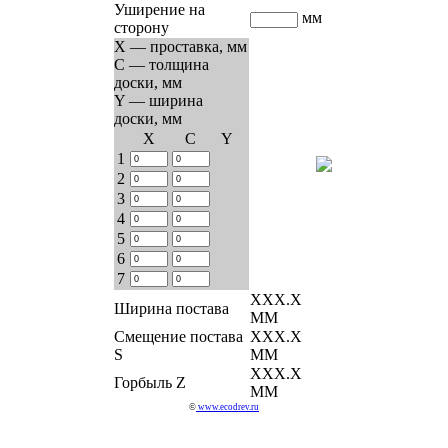
Уширение на
мм
сторону
X — проставка, мм
C — толщина
доски, мм
Y — ширина
доски, мм
Х
C
Y
1
2
3
4
5
6
7
ХХХ.Х
Ширина постава
ММ
Смещение постава
ХХХ.Х
S
ММ
ХХХ.Х
Горбыль Z
ММ
©
www.ecodrev.ru