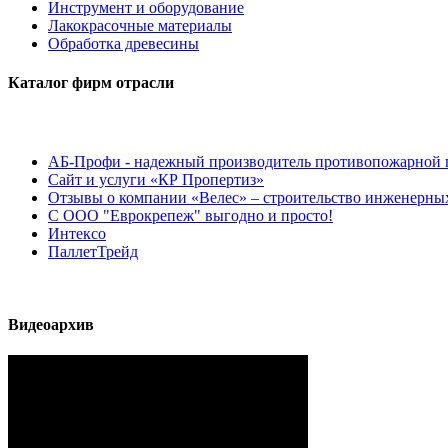
Инструмент и оборудование
Лакокрасочные материалы
Обработка древесины
Каталог фирм отрасли
АБ-Профи - надежный производитель противопожарной 
Сайт и услуги «КР Пропертиз»
Отзывы о компании «Велес» – строительство инженерных
С ООО "Еврокрепеж" выгодно и просто!
Интексо
ПаллетТрейд
Видеоархив