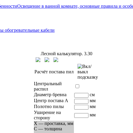
Освещение в ванной комнате, основные правила и особ
ы обогревательные кабели
Лесной калькулятор.
3.30
Расчёт постава пил
Центральный
распил
Диаметр бревна
см
Центр постава A
мм
Полотно пилы
мм
Уширение на
мм
сторону
X — проставка, мм
C — толщина