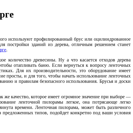
рге
 этого используют профилированный брус или оцилиндрованное
 для постройки зданий из дерева, отличным решением станет
рге
.
ое количество древесины. Ну а что касается отходов дерева
 чтобы отапливать баню. Если вернуться к вопросу ленточных
стиках. Для их производительности, это оборудование имеет
ие просты, и для того, чтобы начать использование ленточных
ванию и правилам безопасного использования. Брусья и доски
ак же качество, которое имеет огромное значение при выборе —
ьзование ленточной пилорамы легкое, она потрясающе легко
минута времени. Ленточная пилорама, может быть различного
из предложенных типов, подойдет конкретно под ваши условия