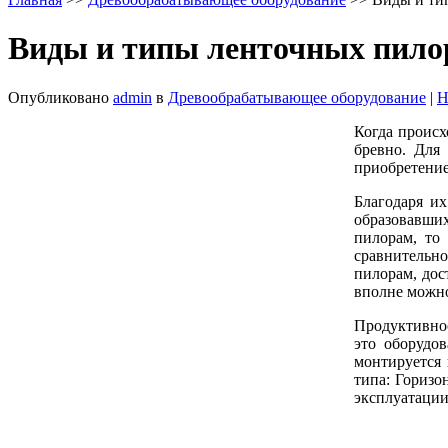
Виды и типы ленточных пило
Опубликовано
admin
в
Древообрабатывающее оборудование
|
Н
Когда происх
бревно. Для
приобретение
Благодаря их
образовавших
пилорам, то
сравнительно
пилорам, дос
вполне можно
Продуктивнос
это оборудо
монтируется 
типа: Горизо
эксплуатации,