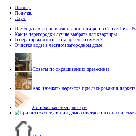
Послед.
Популяр.
Случ.
Помощь семье при организации похорон в Санкт-Петербу
Какие перегородки лучше выбрать для квартиры
Генератор жидкого азота: для чего нужен?
Очистка воды в частном загородном доме
Советы по окрашиванию древесины
Как избежать дефектов при лакировании паркета
Липовая вагонка для саун