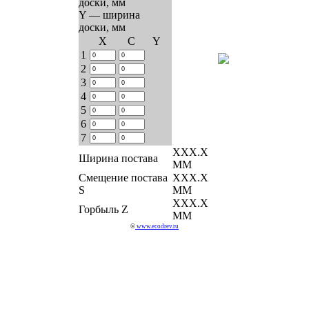
доски, мм
Y — ширина
доски, мм
Х
C
Y
1
2
3
4
5
6
7
ХХХ.Х
Ширина постава
ММ
Смещение постава
ХХХ.Х
S
ММ
ХХХ.Х
Горбыль Z
ММ
©
www.ecodrev.ru