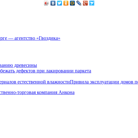
рге — агентство «Гвоздика»
ванию древесины
збежать дефектов при лакировании паркета
Привила эксплуатации домов п
твенно-торговая компания Анкона