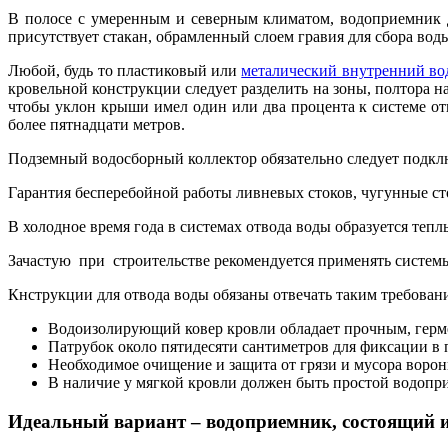
В полосе с умеренным и северным климатом, водоприемник 
присутствует стакан, обрамленный слоем гравия для сбора вод
Любой, будь то пластиковый или
металический внутренний во
кровельной конструкции следует разделить на зоны, полтора н
чтобы уклон крыши имел один или два процента к системе отв
более пятнадцати метров.
Подземный водосборный коллектор обязательно следует подклю
Гарантия бесперебойной работы ливневых стоков, чугунные ст
В холодное время года в системах отвода воды образуется теп
Зачастую при строительстве рекомендуется применять систем
Кнструкции для отвода воды обязаны отвечать таким требован
Водоизолирующий ковер кровли обладает прочным, герм
Патрубок около пятидесяти сантиметров для фиксации в п
Необходимое очищение и защита от грязи и мусора ворон
В наличие у мягкой кровли должен быть простой водопри
Идеальный вариант – водоприемник, состоящий и