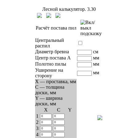
Лесной калькулятор.
3.30
Расчёт постава пил
Центральный
распил
Диаметр бревна
см
Центр постава A
мм
Полотно пилы
мм
Уширение на
мм
сторону
X — проставка, мм
C — толщина
доски, мм
Y — ширина
доски, мм
Х
C
Y
1
2
3
4