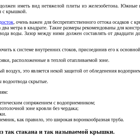
должен иметь вид нетяжелой плиты из железобетона. Южные к
ы с крышкой.
досток
, очень важен для беспрепятственного оттока осадков с к
а два метра в квадрате. Такие размеры рекомендованы для конст
ода воды. Зазор между ними должен составлять от двадцати до
чить к системе внутренних стоков, присоединив его к основно
ояки, расположенные в теплой отапливаемой зоне.
лый воздух, это является некой защитой от обледенения водопри
ы водоотвода скрытые.
иям:
етическим сопряжением с водоприемником;
отолочной зоне кровли без чердака;
ки.
емник, как правило, это широкая воронкообразная труба.
з так стакана и так называемой крышки.