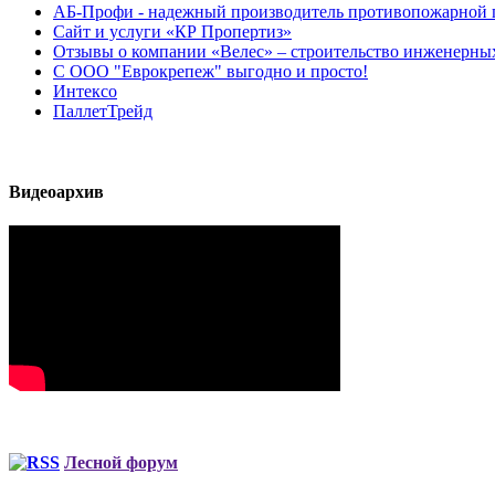
АБ-Профи - надежный производитель противопожарной 
Сайт и услуги «КР Пропертиз»
Отзывы о компании «Велес» – строительство инженерных
С ООО "Еврокрепеж" выгодно и просто!
Интексо
ПаллетТрейд
Видеоархив
Лесной форум