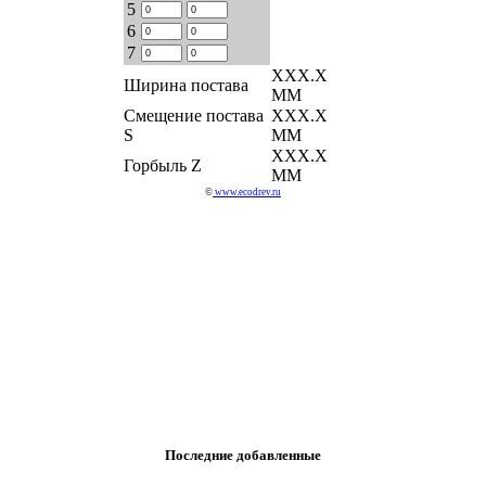
5
6
7
ХХХ.Х
Ширина постава
ММ
Смещение постава
ХХХ.Х
S
ММ
ХХХ.Х
Горбыль Z
ММ
©
www.ecodrev.ru
Последние добавленные