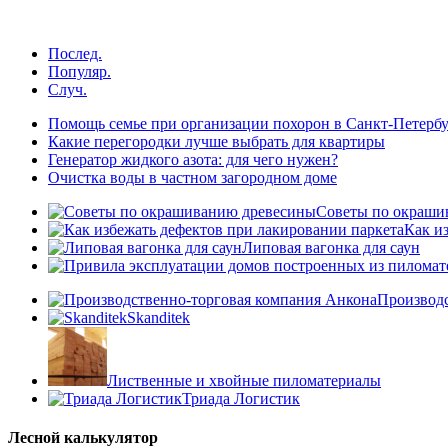
Послед.
Популяр.
Случ.
Помощь семье при организации похорон в Санкт-Петербу
Какие перегородки лучше выбрать для квартиры
Генератор жидкого азота: для чего нужен?
Очистка воды в частном загородном доме
Советы по окраши
Как и
Липовая вагонка для саун
Производс
Skanditek
Лиственные и хвойные пиломатериалы
Триада Логистик
Лесной калькулятор