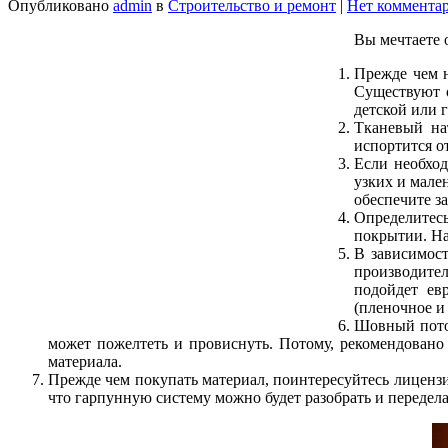
Опубликовано
admin
в
Строительство и ремонт
|
Нет коммента
Вы мечтаете 
Прежде чем н
Существуют 
детской или 
Тканевый на
испортится о
Если необход
узких и мале
обеспечите з
Определитесь
покрытии. На
В зависимост
производител
подойдет ев
(пленочное и
Шовный потол
может пожелтеть и провиснуть. Потому, рекомендовано
материала.
Прежде чем покупать материал, поинтересуйтесь лицензия
что гарпунную систему можно будет разобрать и передела