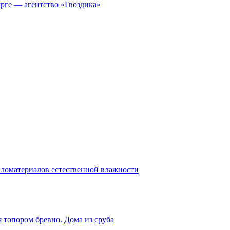
рге — агентство «Гвоздика»
ломатериалов естественной влажности
я топором бревно. Дома из сруба