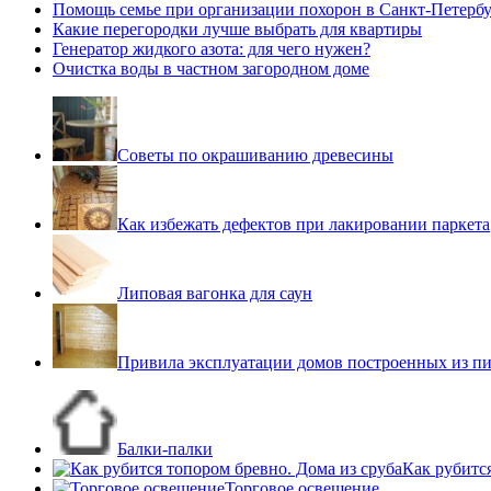
Помощь семье при организации похорон в Санкт-Петербу
Какие перегородки лучше выбрать для квартиры
Генератор жидкого азота: для чего нужен?
Очистка воды в частном загородном доме
Советы по окрашиванию древесины
Как избежать дефектов при лакировании паркета
Липовая вагонка для саун
Привила эксплуатации домов построенных из пи
Балки-палки
Как рубитс
Торговое освещение