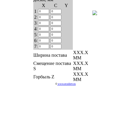
Х
C
Y
1
2
3
4
5
6
7
ХХХ.Х
Ширина постава
ММ
Смещение постава
ХХХ.Х
S
ММ
ХХХ.Х
Горбыль Z
ММ
©
www.ecodrev.ru