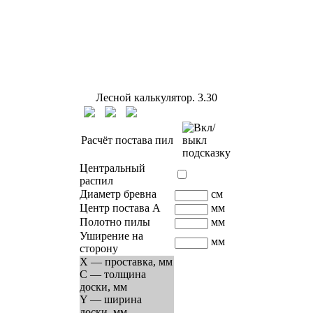
Лесной калькулятор.
3.30
Расчёт постава пил
Центральный
распил
Диаметр бревна
см
Центр постава A
мм
Полотно пилы
мм
Уширение на
мм
сторону
X — проставка, мм
C — толщина
доски, мм
Y — ширина
доски, мм