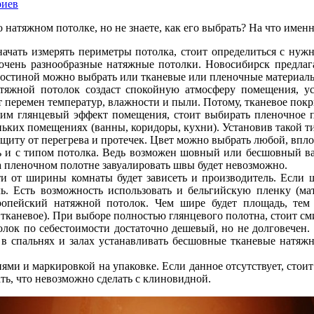
риев
о натяжном потолке, но не знаете, как его выбрать? На что имен
ачать измерять периметры потолка, стоит определиться с нуж
очень разнообразные натяжные потолки. Новосибирск предлаг
гостиной можно выбрать или тканевые или пленочные материал
тяжной потолок создаст спокойную атмосферу помещения, у
т перемен температур, влажности и пыли. Потому, тканевое пок
им глянцевый эффект помещения, стоит выбирать пленочное п
ньких помещениях (ванны, коридоры, кухни). Установив такой т
ащиту от перегрева и протечек. Цвет можно выбрать любой, впл
 и с типом потолка. Ведь возможен шовный или бесшовный вар
 пленочном полотне завуалировать швы будет невозможно.
и от ширины комнаты будет зависеть и производитель. Если ши
ь. Есть возможность использовать и бельгийскую пленку (мат
ропейский натяжной потолок. Чем шире будет площадь, тем 
 тканевое). При выборе полностью глянцевого полотна, стоит см
ок по себестоимости достаточно дешевый, но не долговечен. 
 в спальнях и залах устанавливать бесшовные тканевые натяж
ми и маркировкой на упаковке. Если данное отсутствует, стоит 
ть, что невозможно сделать с клиновидной.