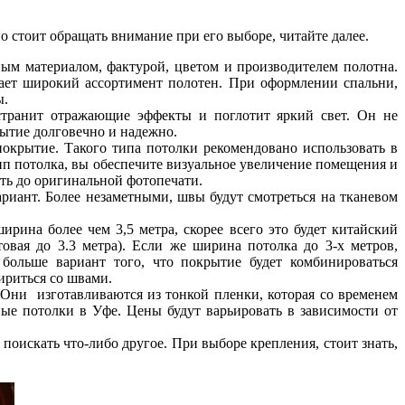
но стоит обращать внимание при его выборе, читайте далее.
ным материалом, фактурой, цветом и производителем полотна.
ает широкий ассортимент полотен. При оформлении спальни,
ы.
странит отражающие эффекты и поглотит яркий свет. Он не
рытие долговечно и надежно.
окрытие. Такого типа потолки рекомендовано использовать в
ип потолка, вы обеспечите визуальное увеличение помещения и
оть до оригинальной фотопечати.
иант. Более незаметными, швы будут смотреться на тканевом
рина более чем 3,5 метра, скорее всего это будет китайский
овая до 3.3 метра). Если же ширина потолка до 3-х метров,
больше вариант того, что покрытие будет комбинироваться
ириться со швами.
Они изготавливаются из тонкой пленки, которая со временем
ные потолки в Уфе. Цены будут варьировать в зависимости от
поискать что-либо другое. При выборе крепления, стоит знать,