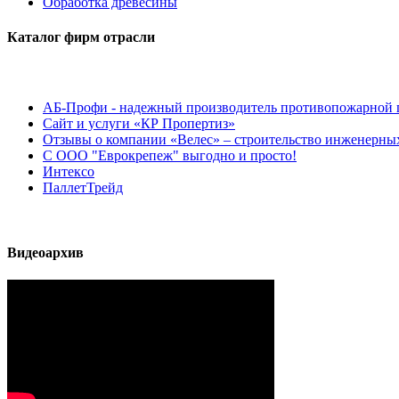
Обработка древесины
Каталог фирм отрасли
АБ-Профи - надежный производитель противопожарной 
Сайт и услуги «КР Пропертиз»
Отзывы о компании «Велес» – строительство инженерных
С ООО "Еврокрепеж" выгодно и просто!
Интексо
ПаллетТрейд
Видеоархив