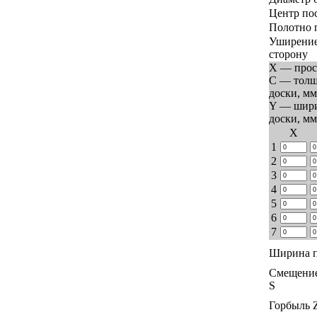
Центр по
Полотно 
Уширение
сторону
X — прос
C — тол
доски, мм
Y — шир
доски, мм
Х
1
2
3
4
5
6
7
Ширина п
Смещение
S
Горбыль 