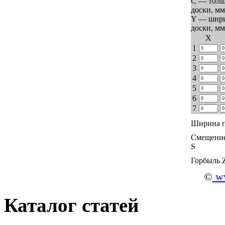
C — тол
доски, мм
Y — шир
доски, мм
Х
1
2
3
4
5
6
7
Ширина п
Смещение
S
Горбыль 
©
ww
Каталог статей