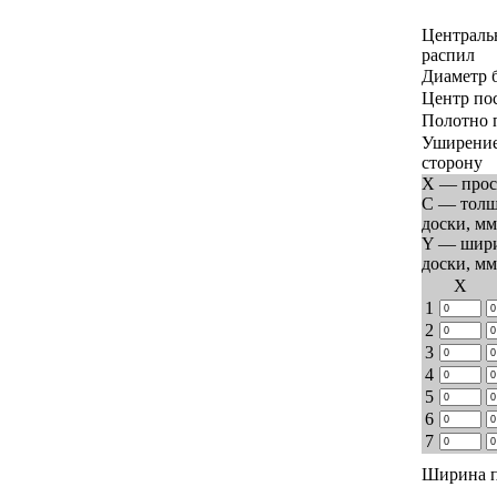
Централь
распил
Диаметр 
Центр по
Полотно 
Уширение
сторону
X — прос
C — тол
доски, мм
Y — шир
доски, мм
Х
1
2
3
4
5
6
7
Ширина п