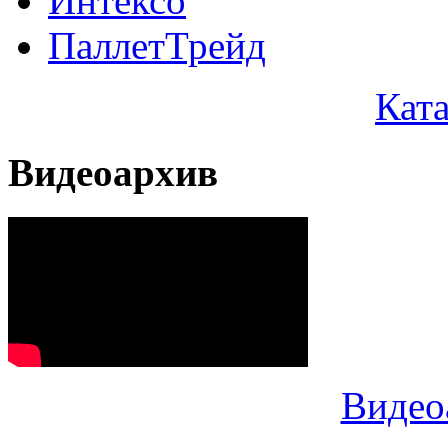
Интексо
ПаллетТрейд
Кат
Видеоархив
Видео