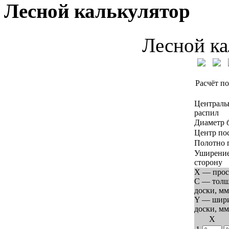
Лесной калькулятор
Лесной ка
Расчёт по
Централь
распил
Диаметр 
Центр по
Полотно 
Уширение
сторону
X — прос
C — тол
доски, мм
Y — шир
доски, мм
Х