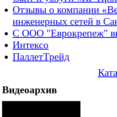
Отзывы о компании «Ве
инженерных сетей в Са
С ООО "Еврокрепеж" вы
Интексо
ПаллетТрейд
Кат
Видеоархив