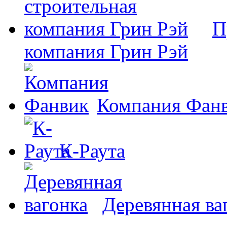
П
компания Грин Рэй
Компания Фан
К-Раута
Деревянная ва