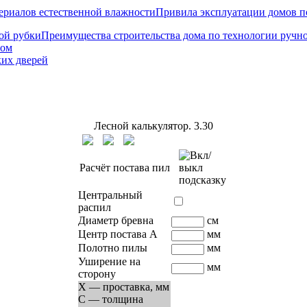
Привила эксплуатации домов п
Преимущества строительства дома по технологии ручн
том
ких дверей
Лесной калькулятор.
3.30
Расчёт постава пил
Центральный
распил
Диаметр бревна
см
Центр постава A
мм
Полотно пилы
мм
Уширение на
мм
сторону
X — проставка, мм
C — толщина