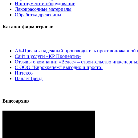
Инструмент и оборудование
Лакокрасочные материалы
Обработка древесины
Каталог фирм отрасли
АБ-Профи - надежный производитель противопожарной 
Сайт и услуги «КР Пропертиз»
Отзывы о компании «Велес» – строительство инженерных
С ООО "Еврокрепеж" выгодно и просто!
Интексо
ПаллетТрейд
Видеоархив