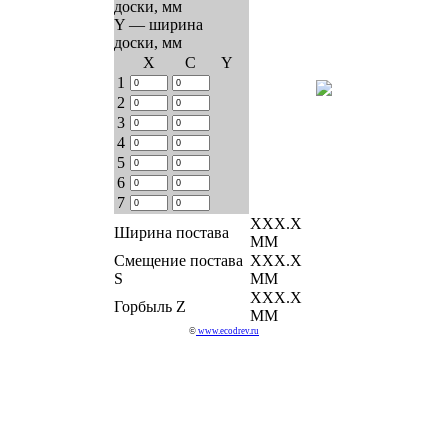
доски, мм
Y — ширина
доски, мм
Х
C
Y
1
2
3
4
5
6
7
ХХХ.Х
Ширина постава
ММ
Смещение постава
ХХХ.Х
S
ММ
ХХХ.Х
Горбыль Z
ММ
©
www.ecodrev.ru