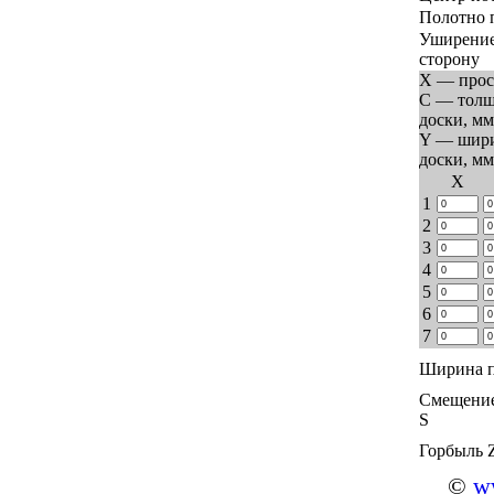
Полотно 
Уширение
сторону
X — прос
C — тол
доски, мм
Y — шир
доски, мм
Х
1
2
3
4
5
6
7
Ширина п
Смещение
S
Горбыль 
©
ww