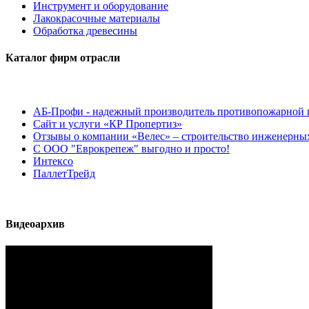
Инструмент и оборудование
Лакокрасочные материалы
Обработка древесины
Каталог фирм отрасли
АБ-Профи - надежный производитель противопожарной 
Сайт и услуги «КР Пропертиз»
Отзывы о компании «Велес» – строительство инженерных
С ООО "Еврокрепеж" выгодно и просто!
Интексо
ПаллетТрейд
Видеоархив