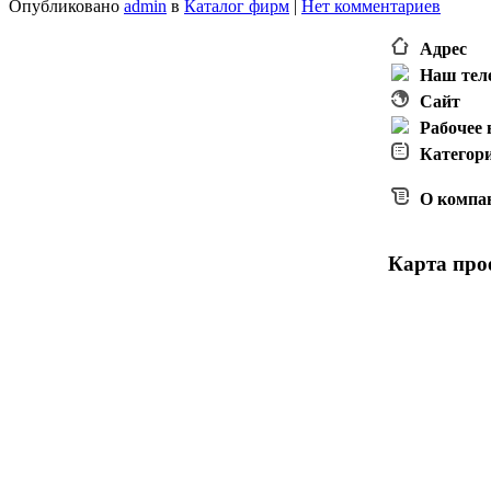
Опубликовано
admin
в
Каталог фирм
|
Нет комментариев
Адрес
Наш тел
Сайт
Рабочее
Категор
О компа
Карта прое