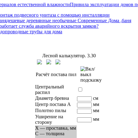
Привила эксплуатации домов п
онтаж подвесного унитаза с помощью инсталляции
дешевые деревянные необычные Современные Дома ,баня
работает служба аварийного вскрытия замков?
допроводные трубы для дома
Лесной калькулятор.
3.30
Расчёт постава пил
Центральный
распил
Диаметр бревна
см
Центр постава A
мм
Полотно пилы
мм
Уширение на
мм
сторону
X — проставка, мм
C — толщина