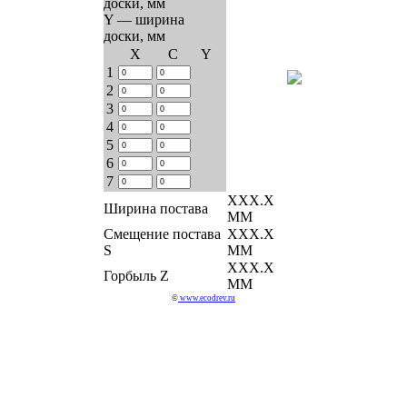
доски, мм
Y — ширина
доски, мм
Х
C
Y
1
2
3
4
5
6
7
ХХХ.Х
Ширина постава
ММ
Смещение постава
ХХХ.Х
S
ММ
ХХХ.Х
Горбыль Z
ММ
©
www.ecodrev.ru