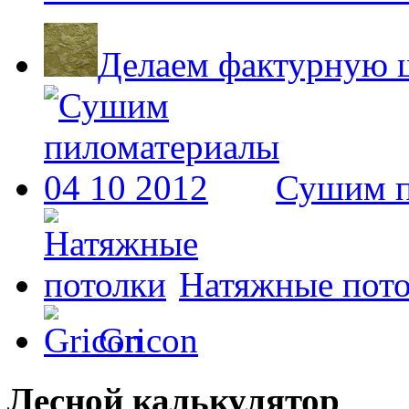
Делаем фактурную ш
Сушим п
Натяжные пот
Gricon
Лесной калькулятор