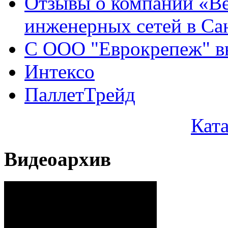
Отзывы о компании «Ве
инженерных сетей в Са
С ООО "Еврокрепеж" вы
Интексо
ПаллетТрейд
Кат
Видеоархив