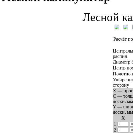
Лесной ка
Расчёт по
Централь
распил
Диаметр 
Центр по
Полотно 
Уширение
сторону
X — прос
C — тол
доски, мм
Y — шир
доски, мм
Х
1
2