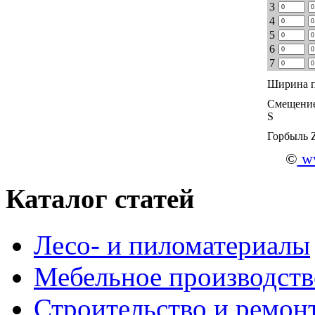
3
4
5
6
7
Ширина п
Смещение
S
Горбыль 
©
ww
Каталог статей
Лесо- и пиломатериалы
Мебельное производств
Строительство и ремон