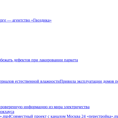
рге — агентство «Гвоздика»
збежать дефектов при лакировании паркета
Привила эксплуатации домов п
 проверенную информацию из мира электричества
окхауса
Совместный проект с каналом Москва 24 «перестройка».m