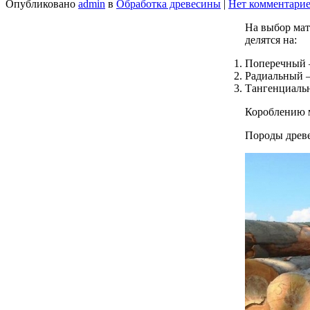
Опубликовано
admin
в
Обработка древесины
|
Нет комментари
На выбор мат
делятся на:
Поперечный –
Радиальный –
Тангенциальн
Короблению м
Породы древе