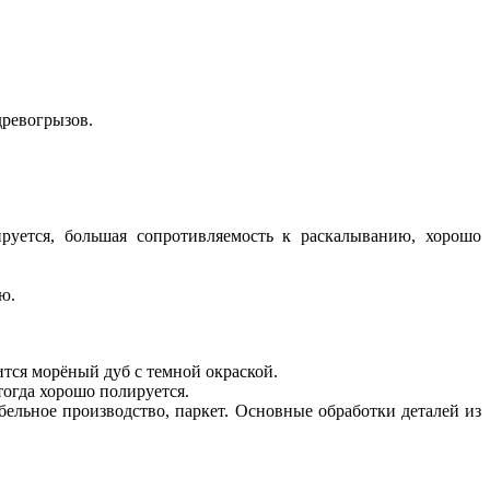
древогрызов.
ируется, большая сопротивляемость к раскалыванию, хорошо
ю.
ится морёный дуб с темной окраской.
тогда хорошо полируется.
бельное производство, паркет. Основные обработки деталей из