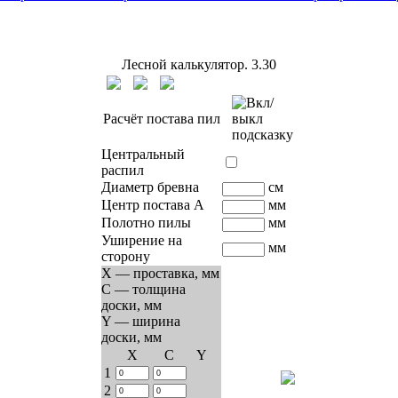
Лесной калькулятор.
3.30
Расчёт постава пил
Центральный
распил
Диаметр бревна
см
Центр постава A
мм
Полотно пилы
мм
Уширение на
мм
сторону
X — проставка, мм
C — толщина
доски, мм
Y — ширина
доски, мм
Х
C
Y
1
2