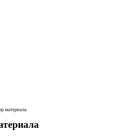
ор материала
материала