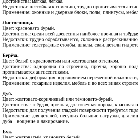
Достоинства: мягкая, лёгкая.
Недостатки: нестойкая к гниению, трудно пропитывается антис
Применение: оконные и дверные блоки, полы, плинтусы, мебел
Лиственница.
Цвет: красновато-бурый.
Достоинства: среди всей древесины наиболее прочная и твёрда
Недостатки: трудно обрабатывается, склонна к растрескиванию,
Применение: телеграфные столбы, шпалы, сваи, детали гидро
Берёза.
Цвет: белый с красноватым или желтоватым оттенком.
Достоинства: однородна по строению, прочна, хорошо подд
пропитывается антисептиками.
Недостатки: деформация под влиянием переменной влажности, 
Применение: токарные изделия, мебель и во всех видах строит
Дуб.
Цвет: желтовато-коричневый или тёмновато-бурый.
Достоинства: твёрдая, прочная, долговечная порода, красивая 
Недостатки: для получения гладкой поверхности требуется тща
Применение: для деталей, несущих большие нагрузки, для лиц
дуба – вощение и лакирование.
Бук.
Цвет: желтоватый, крановато-белый.