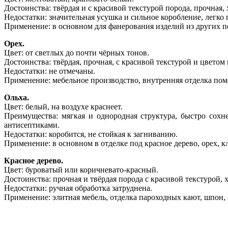
Достоинства: твёрдая и с красивой текстурой порода, прочная, 
Недостатки: значительная усушка и сильное коробление, легко
Применение: в основном для фанерования изделий из других по
Орех.
Цвет: от светлых до почти чёрных тонов.
Достоинства: твёрдая, прочная, с красивой текстурой и цветом
Недостатки: не отмечаны.
Применение: мебельное производство, внутренняя отделка по
Ольха.
Цвет: белый, на воздухе краснеет.
Преимущества: мягкая и однородная структура, быстро сохн
антисептиками.
Недостатки: коробится, не стойкая к загниванию.
Применение: в основном в отделке под красное дерево, орех, кл
Красное дерево.
Цвет: буроватый или коричневато-красный.
Достоинства: прочная и твёрдая порода с красивой текстурой, 
Недостатки: ручная обработка затруднена.
Применение: элитная мебель, отделка пароходных кают, шпон, 