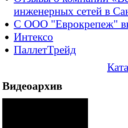
инженерных сетей в Са
С ООО "Еврокрепеж" вы
Интексо
ПаллетТрейд
Кат
Видеоархив