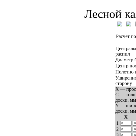
Лесной ка
Расчёт по
Централь
распил
Диаметр 
Центр по
Полотно 
Уширение
сторону
X — прос
C — тол
доски, мм
Y — шир
доски, мм
Х
1
2
3