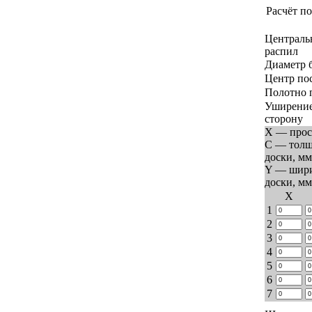
Расчёт по
Централь
распил
Диаметр 
Центр по
Полотно 
Уширение
сторону
X — прос
C — тол
доски, мм
Y — шир
доски, мм
Х
1
2
3
4
5
6
7