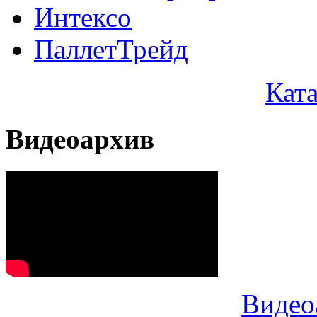
Интексо
ПаллетТрейд
Кат
Видеоархив
Видео