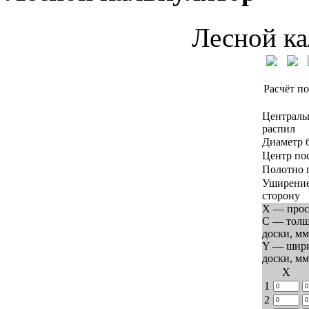
Лесной ка
Расчёт по
Централь
распил
Диаметр 
Центр по
Полотно 
Уширение
сторону
X — прос
C — тол
доски, мм
Y — шир
доски, мм
Х
1
2