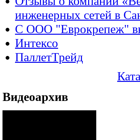
Отзывы о компании «Ве
инженерных сетей в Са
С ООО "Еврокрепеж" вы
Интексо
ПаллетТрейд
Кат
Видеоархив